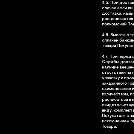
4.5. При доста
случае если ли
доставки, назы
расценивается 
полномочий Пок
4.6. Вместе с 
оплачен банков
товара Покупат
4.7. При перед
Службы достав
наличие внешни
отсутствии на 
упаковку и пров
заказанного То
наименование и
количеством, п
расписаться в 
свидетельствуе
виду, комплекта
Покупателя в н
исключением пр
Товара.