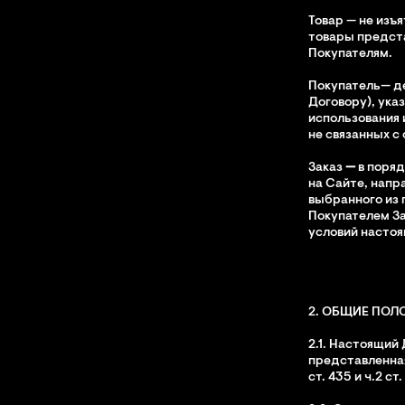
Товар — не изъ
товары предст
Покупателям.
Покупатель— д
Договору), ука
использования 
не связанных с
Заказ
—
в поряд
на Сайте, напр
выбранного из
Покупателем За
условий настоя
2. ОБЩИЕ ПОЛ
2.1. Настоящий 
представленная
ст. 435 и ч.2 с