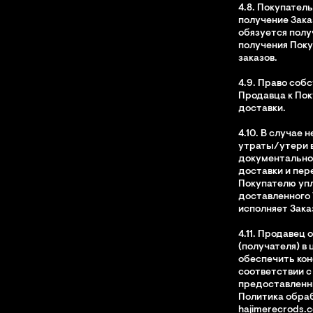
4.8. Покупател
получение Зака
обязуется полу
получения Поку
заказов.
4.9. Право соб
Продавца к По
доставки.
4.10. В случае 
утраты/утери в
документально
доставки и пер
Покупателю упл
доставленного 
исполняет Зака
4.11. Продавец
(получателя) в
обеспечить ко
соответствии с
предоставленн
Политика обра
hajimerecrods.