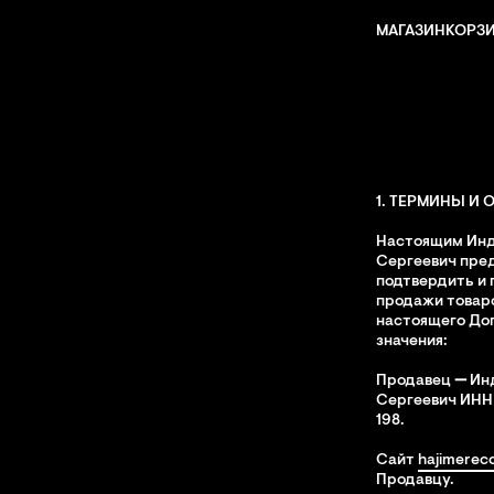
МАГАЗИН
КОРЗИ
1. ТЕРМИНЫ И
Настоящим Инд
Сергеевич пре
подтвердить и 
продажи товаро
настоящего До
значения:
Продавец
—
Ин
Сергеевич ИНН 1
198.
Сайт
hajimerec
Продавцу.