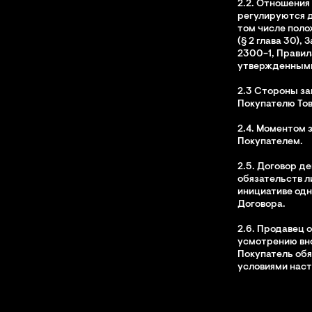
2.2. Отношени
регулируются 
том числе поло
(§
2 глава 30),
2300−1, Прави
утвержденными
2.3 Стороны з
Покупателю Тов
2.4. Моментом 
Покупателем.
2.5. Договор д
обязательств л
инициативе одн
Договора.
2.6. Продавец 
усмотрению вно
Покупатель об
условиями наст