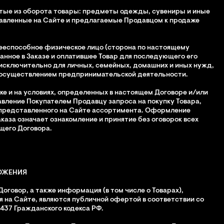
ятые из оборота товары: предметы одежды, сувениры и иные
авленные на Сайте и предлагаемые Продавцом к продаже
ееспособное физическое лицо (сторона по настоящему
занное в Заказе и оплатившее Товар для последующего его
исключительно для личных, семейных, домашних и иных нужд,
 осуществлением предпринимательской деятельности.
ке и на условиях, определенных в настоящем Договоре и/или
авление Покупателем Продавцу запроса на покупку Товара,
 представленного на Сайте ассортимента. Оформление
каза означает ознакомление и принятие без оговорок всех
щего Договора.
ОЖЕНИЯ
Договор, а также информация (в том числе о Товарах),
 на Сайте, являются публичной офертой в соответствии со
т. 437 Гражданского кодекса РФ.