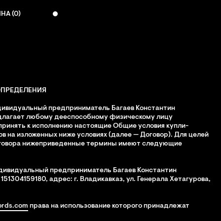
НА (
0
)
 ОПРЕДЕЛЕНИЯ
ивидуальный предприниматель Багаев Константин
длагает любому дееспособному физическому лицу
принять к исполнению настоящие Общие условия купли-
в на изложенных ниже условиях (далее — Договор). Для целей
говора нижеприведенные термины имеют следующие
дивидуальный предприниматель Багаев Константин
51304159180, адрес: г. Владикавказ, ул. Генерала Хетагурова,
ords.com
права на использование которого принадлежат