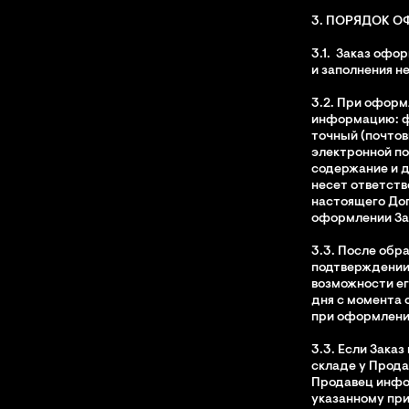
3. ПОРЯДОК О
3.1.
Заказ офор
и заполнения н
3.2. При оформ
информацию: фа
точный (почтов
электронной по
содержание и 
несет ответств
настоящего Дог
оформлении За
3.3. После обр
подтверждении 
возможности ег
дня с момента 
при оформлении
3.3. Если Зака
складе у Прода
Продавец инфор
указанному при