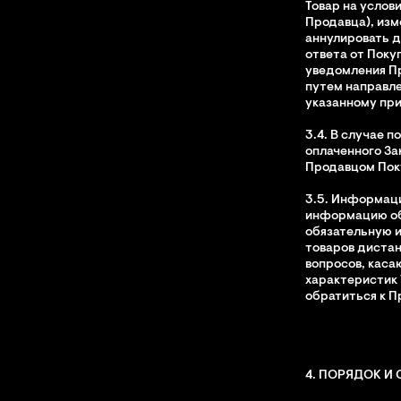
Товар на услов
Продавца), изм
аннулировать д
ответа от Поку
уведомления Пр
путем направле
указанному при
3.4. В случае 
оплаченного За
Продавцом Поку
3.5. Информац
информацию об 
обязательную 
товаров дистан
вопросов, каса
характеристик 
обратиться к П
4. ПОРЯДОК И