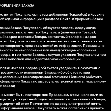
ФОРМЛЕНИЯ ЗАКАЗА
мляется Покупателем путем добавления Товара(ов) в Корзину
еобходимой информации в разделе Сайта «Оформить Заказ».
лении Заказа Покупатель обязуется указать следующую
милию, имя, отчество Покупателя (получателя Товара),
ый) адрес доставки Товара, контактный телефон, адрес
чты. Покупатель самостоятельно несет ответственность за
достоверность представляемой им информации. Продавец не
енности за неисполнение или ненадлежащее исполнение
овора, в том числе Заказа, в случае указания Покупателем при
каза неполной или недостоверной информации.
аботки Заказа Продавец обязуется уведомить Покупателя о
возможности исполнения Заказа либо об отсутствии
о исполнения (аннулировании) в течение 1 (одного) рабочего
оформления Заказа по адресу электронной почты, указанному
 заказа;
з не может быть подтвержден Продавцом, в том числе если на
вца отсутствует необходимое количество заказанного Товара,
мирует об этом Покупателя по адресу электронной почты,
 оформлении заказа. Покупатель может согласиться принять