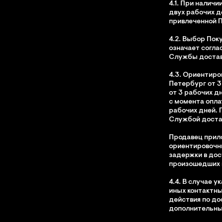
4.1. При наличи
двух рабочих д
привлеченной 
4.2. Выбор Пок
означает согла
Службы достав
4.3. Ориентиро
Петербург от 3
от 3 рабочих д
с момента оплат
рабочих дней. 
Службой достав
Продавец прил
ориентировочны
задержки в дос
произошедших н
4.4. В случае 
иных контактны
действия по до
дополнительных