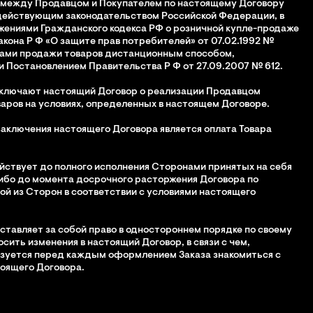
я между Продавцом и Покупателем по настоящему Договору
действующим законодательством Российской Федерации, в
жениями Гражданского кодекса РФ о розничной купле-продаже
 Закона Р Ф «О защите прав потребителей» от 07.02.1992 №
лами продажи товаров дистанционным способом,
 Постановлением Правительства Р Ф от 27.09.2007 №
612.
аключают настоящий Договор о реализации Продавцом
аров на условиях, определенных в настоящем Договоре.
заключения настоящего Договора является оплата Товара
ействует до полного исполнения Сторонами принятых на себя
ибо до момента досрочного расторжения Договора по
ой из Сторон в соответствии с условиями настоящего
оставляет за собой право в одностороннем порядке по своему
сить изменения в настоящий Договор, в связи с чем,
язуется перед каждым оформлением Заказа знакомиться с
оящего Договора.