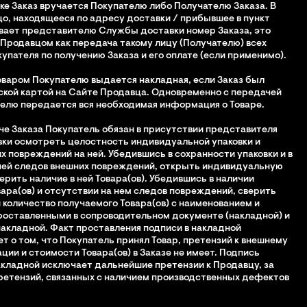
вке Заказ вручается Покупателю либо Получателю Заказа. В
цо, находящееся по адресу доставки / прибывшее в пункт
вает представителю Службы доставки номер Заказа, это
Продавцом как передача такому лицу (Получателю) всех
упателя по получению Заказа и его оплате (если применимо).
товаром Покупателю выдается накладная, если Заказ был
ской картой на Сайте Продавца. Одновременно с передачей
елю передается вся необходимая информация о Товаре.
аче Заказа Покупатель обязан в присутствии представителя
ки осмотреть целостность индивидуальной упаковки и
х повреждений на ней. Убедившись в сохранности упаковки и в
ней следов внешних повреждений, открыть индивидуальную
ерить наличие в ней Товара(ов). Убедившись в наличии
вара(ов) и отсутствии на нем следов повреждений, сверить
 количество получаемого Товара(ов) с наименованием и
роставленными в сопроводительном документе (накладной) и
накладной. Факт проставления подписи в накладной
т о том, что Покупатель принял Товар, претензий к внешнему
ции и стоимости Товара(ов) в Заказе не имеет. Подпись
акладной исключает дальнейшие претензии к Продавцу, за
етензий, связанных с наличием производственных дефектов