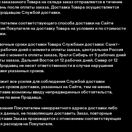
и заказанного Товара на складе заказ отправляется в течение
ень после оплаты заказа. Доставка Товара осуществляется
Продавцом Службой доставки.
упателем соответствующего способа доставки на Сайте
сие Покупателя на доставку Товара на условиях и по стоимости
ки.
вочные сроки доставки Товара Службами доставки: Санкт-
 рабочих дней с момента оплаты заказа, центральная Россия
ней с момента оплаты заказа, Урал и Сибирь от 5 рабочих дней
ы заказа, Дальний Восток от 12 рабочих дней, Север от 12
Продавец не несет ответственности в случае нарушения
ки указанных сроков.
ожит все усилия для соблюдения Службой доставки
х сроков доставки, указанных на Сайте, тем не менее,
тавке возможны ввиду непредвиденных обстоятельств,
е по вине Продавца.
указания Покупателем некорректного адреса доставки либо
х данных, не позволяющих доставить Заказ, повторные
ставке Заказа производятся с отнесением соответствующих
 расходов на Покупателя.