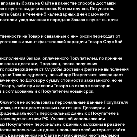
ь вправе выбрать на Сайте в качестве способа доставки
за в пункте выдачи заказов. В этом случае, Покупатель
чить Заказ в течение 5 календарных дней с момента
пателем уведомления о передаче Заказа в пункт выдачи
ственности на Товар и связанные с ним риски переходят от
купателю в момент фактической передачи Товара Службой
неисполнения Заказа, оплаченного Покупателем, по причине
о время доставки, Продавец, после получения
го подтверждения от Службы доставки факта не выполнения
едачи Товара адресату, по выбору Покупателя: возвращает
аченную по Договору сумму стоимости заказанного, но не
Товара, либо при наличии Товара на складе повторно
з в согласованный с Покупателем новый срок.
 обязуется не использовать персональные данные Покупателя
 целях, не предусмотренных настоящим Договором, и
нфиденциальность персональных данных о Покупателе в
 законодательством РФ. Условия об использовании
ых Покупателем персональных данных изложены в разделе
ботки персональных данных пользователей интернет-сайта
com, размещенном на Сайте и являющемся неотъемлемой