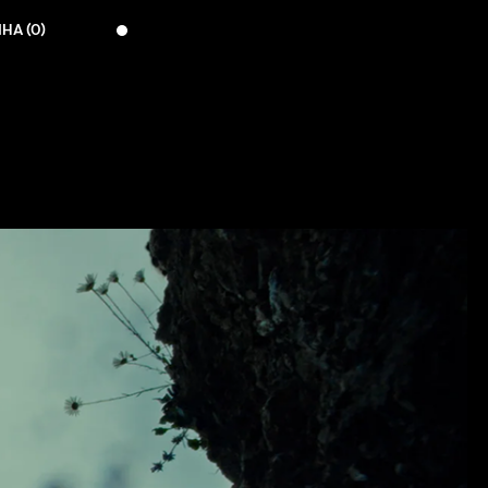
НА (
0
)